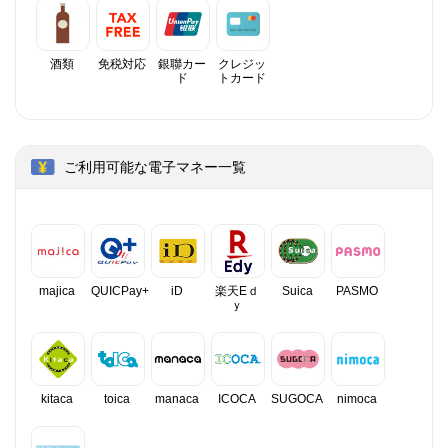
酒類
免税対応
銀聯カー
クレジッ
ド
トカード
ご利用可能な電子マネー一覧
majica
QUICPay+
iD
楽天Eｄ
Suica
PASMO
ｙ
kitaca
toica
manaca
ICOCA
SUGOCA
nimoca