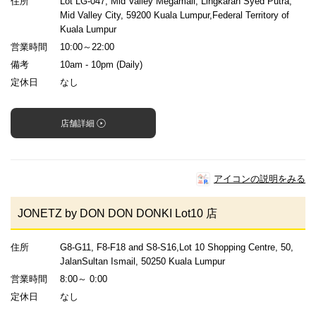
住所
Lot LG-047, Mid Valley Megamall, Lingkaran Syed Putra,
Mid Valley City, 59200 Kuala Lumpur,Federal Territory of
Kuala Lumpur
営業時間
10:00～22:00
備考
10am - 10pm (Daily)
定休日
なし
店舗詳細
アイコンの説明をみる
JONETZ by DON DON DONKI Lot10 店
住所
G8-G11, F8-F18 and S8-S16,Lot 10 Shopping Centre, 50,
JalanSultan Ismail, 50250 Kuala Lumpur
営業時間
8:00～ 0:00
定休日
なし