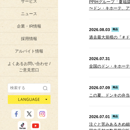
サービス
PPIHグループ「夏福
〜ドン・キホーテ、ア
ニュース
企業・IR情報
2026.08.03
商品
過去最大規模の『＃ド
採用情報
アルバイト情報
2026.07.31
よくあるお問い合わせ /
全国のドン・キホーテ
ご意見窓口
2026.07.09
商品
この夏、ドンキの弁当
language
2026.07.01
商品
注ぐと苦みあるきめ細