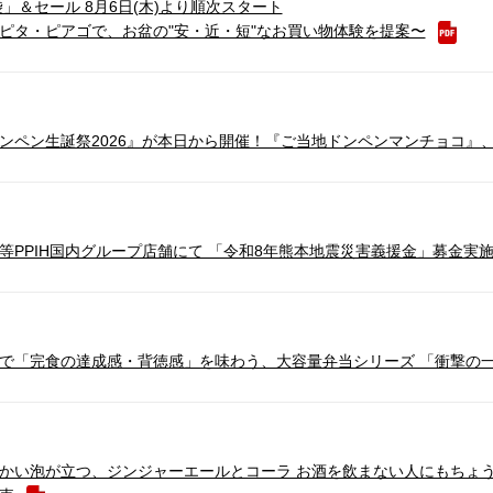
袋」＆セール 8月6日(木)より順次スタート
ピタ・ピアゴで、お盆の"安・近・短"なお買い物体験を提案〜
ンペン生誕祭2026』が本日から開催！『ご当地ドンペンマンチョコ』
等PPIH国内グループ店舗にて 「令和8年熊本地震災害義援金」募金実
で「完食の達成感・背徳感」を味わう、大容量弁当シリーズ 「衝撃の一
かい泡が立つ、ジンジャーエールとコーラ お酒を飲まない人にもちょうど