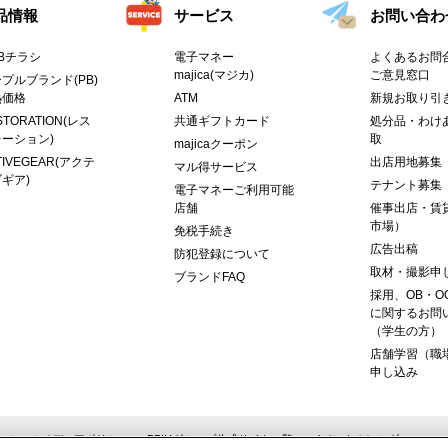
品情報
サービス
お問い合わ
Bチラシ
電子マネー
よくあるお問合
majica(マジカ)
ご意見窓口
プルブランド(PB)
熱価格
ATM
新規お取り引
STORATION(レス
共通ギフトカード
処分品・わけ
ーション)
取
majicaクーポン
TIVEGEAR(アクテ
出店用地募集
マル得サービス
ギア)
テナント募集
電子マネーご利用可能
店舗
催事出店・賃
市場）
免税手続き
広告出稿
防犯登録について
取材・撮影申
ブランドFAQ
採用、OB・O
に関するお問
（学生の方）
店舗学習（職
申し込み
ーシャルメディアポリシー
PPIHグループ公式サイト一覧
イベントカレンダー