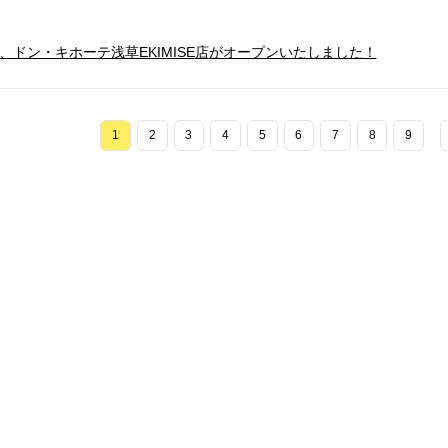
）、ドン・キホーテ浅草EKIMISE
店
がオープンいたしました！
1
2
3
4
5
6
7
8
9