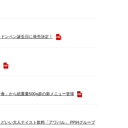
、ドンペン誕生日に発売決定！
施
食」から総重量500g超の新メニュー登場
いい大人テイスト飲料「アワバル」 PPIHグループ