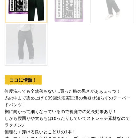
ココに情熱！
何度洗っても全然落ちない...買った時の黒さがぁぁぁっつ！
糸の中まで染め上げて99回洗濯実証済の色褪せ知らずのテーパー
ドパンツ！
裾に向かって細くなっているので視覚での足長効果あり！
しかも腰回りや太ももはゆったりしていてストレッチ素材なので
ラクチン♪
無理なく穿ける良いとこどりの1本！