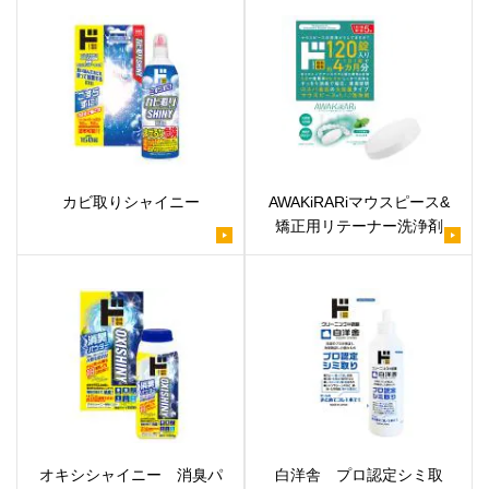
カビ取りシャイニー
AWAKiRARiマウスピース&
矯正用リテーナー洗浄剤
オキシシャイニー 消臭パ
白洋舎 プロ認定シミ取