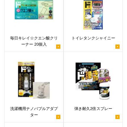
毎日キレイ☆クエン酸クリ
トイレタンクシャイニー
ーナー 20個入
洗濯機用ナノバブルアダプ
弾き耐久2倍スプレー
ター