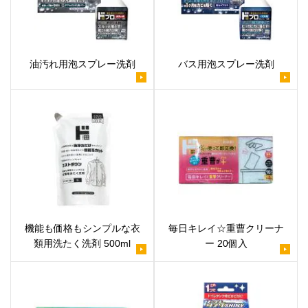
油汚れ用泡スプレー洗剤
バス用泡スプレー洗剤
機能も価格もシンプルな衣
毎日キレイ☆重曹クリーナ
類用洗たく洗剤 500ml
ー 20個入