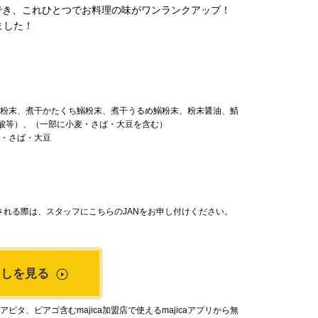
でき、これひとつでお料理の味がワンランクアップ！
ました！
節粉末、煮干かたくち鰯粉末、煮干うるめ鰯粉末、粉末醤油、鯖
ノ酸等）、（一部に小麦・さば・大豆を含む）
麦・さば・大豆
れる際は、スタッフにこちらのJANをお申し付けください。
出しを見る
タ、ピアゴ含むmajica加盟店で使えるmajicaアプリから無