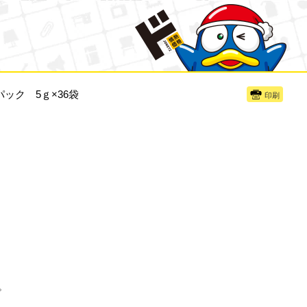
ック 5ｇ×36袋
印刷
。