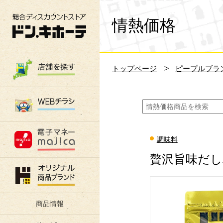
総合ディスカウントストア 驚安の殿堂 ド
情熱価格
トップページ
ピープルブラ
調味料
贅沢旨味だし
商品情報