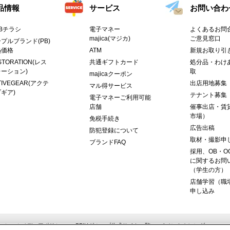
品情報
サービス
お問い合わ
Bチラシ
電子マネー
よくあるお問合
majica(マジカ)
ご意見窓口
プルブランド(PB)
熱価格
ATM
新規お取り引
STORATION(レス
共通ギフトカード
処分品・わけ
ーション)
取
majicaクーポン
TIVEGEAR(アクテ
出店用地募集
マル得サービス
ギア)
テナント募集
電子マネーご利用可能
店舗
催事出店・賃
市場）
免税手続き
広告出稿
防犯登録について
取材・撮影申
ブランドFAQ
採用、OB・O
に関するお問
（学生の方）
店舗学習（職
申し込み
ーシャルメディアポリシー
PPIHグループ公式サイト一覧
イベントカレンダー