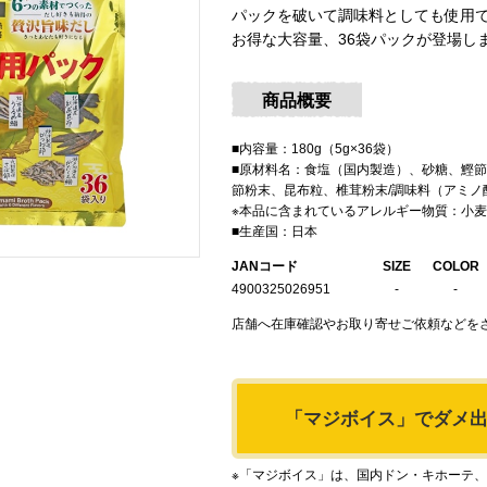
パックを破いて調味料としても使用
お得な大容量、36袋パックが登場し
商品概要
■内容量：180g（5g×36袋）
■原材料名：食塩（国内製造）、砂糖、鰹
節粉末、昆布粒、椎茸粉末/調味料（アミ
※本品に含まれているアレルギー物質：小
■生産国：日本
JANコード
SIZE
COLOR
4900325026951
-
-
店舗へ在庫確認やお取り寄せご依頼などをさ
「マジボイス」で
ダメ
※「マジボイス」は、国内ドン・キホーテ、アピ