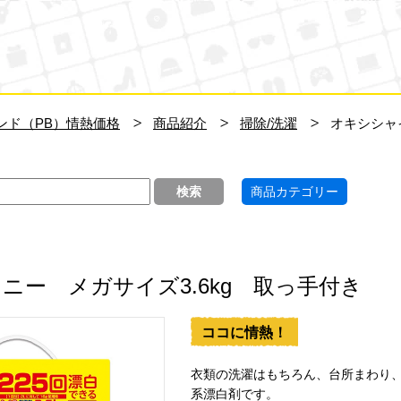
ン・キホーテ
ンド（PB）情熱価格
商品紹介
掃除/洗濯
オキシシャ
商品カテゴリー
ニー メガサイズ3.6kg 取っ手付き
ココに情熱！
衣類の洗濯はもちろん、台所まわり
系漂白剤です。