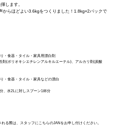
発揮します。
からほどよい3.6kgをつくりました！1.8kg×2パックで
わり・食器・タイル・家具用漂白剤
性剤(ポリオキシエチレンアルキルエーテル)、アルカリ剤(炭酸
わり・食器・タイル・家具などの漂白
杯分、水2Lに対しスプーン1杯分
れる際は、スタッフにこちらのJANをお申し付けください。