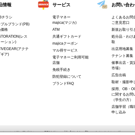
品情報
サービス
お問い合わ
Bチラシ
電子マネー
よくあるお問合
majica(マジカ)
ご意見窓口
プルブランド(PB)
熱価格
ATM
新規お取り引
STORATION(レス
共通ギフトカード
処分品・わけ
ーション)
取
majicaクーポン
TIVEGEAR(アクテ
出店用地募集
マル得サービス
ギア)
テナント募集
電子マネーご利用可能
店舗
催事出店・賃
市場）
免税手続き
広告出稿
防犯登録について
取材・撮影申
ブランドFAQ
採用、OB・O
に関するお問
（学生の方）
店舗学習（職
申し込み
ーシャルメディアポリシー
PPIHグループ公式サイト一覧
イベントカレンダー