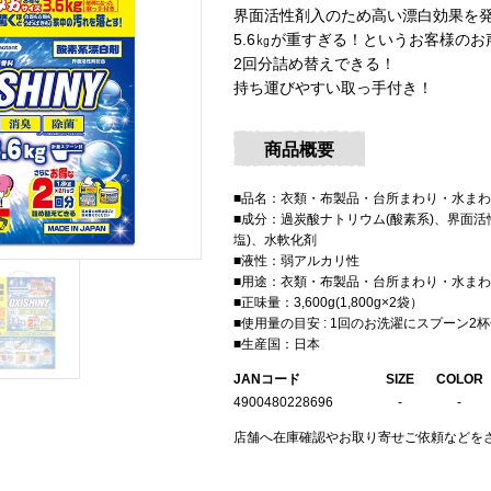
界面活性剤入のため高い漂白効果を
5.6㎏が重すぎる！というお客様のお声
2回分詰め替えできる！
持ち運びやすい取っ手付き！
商品概要
■品名：衣類・布製品・台所まわり・水ま
■成分：過炭酸ナトリウム(酸素系)、界面活
塩)、水軟化剤
■液性：弱アルカリ性
■用途：衣類・布製品・台所まわり・水ま
■正味量：3,600g(1,800g×2袋）
■使用量の目安 : 1回のお洗濯にスプーン2
■生産国：日本
JANコード
SIZE
COLOR
4900480228696
-
-
店舗へ在庫確認やお取り寄せご依頼などをさ