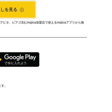
出しを見る
タ、ピアゴ含むmajica加盟店で使えるmajicaアプリから無
ます。