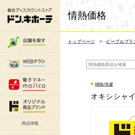
総合ディスカウントストア 驚安の殿堂 ド
情熱価格
トップページ
ピープルブラ
掃除/洗濯
オキシシャイ
商品情報