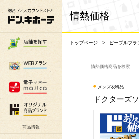
総合ディスカウントストア 驚安の殿堂 ド
情熱価格
トップページ
ピープルブラ
メンズ衣料品
ドクターズソ
商品情報