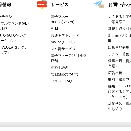
品情報
サービス
お問い合わ
Bチラシ
電子マネー
よくあるお問合
majica(マジカ)
ご意見窓口
プルブランド(PB)
熱価格
ATM
新規お取り引
STORATION(レス
共通ギフトカード
処分品・わけ
ーション)
取
majicaクーポン
TIVEGEAR(アクテ
出店用地募集
マル得サービス
ギア)
テナント募集
電子マネーご利用可能
店舗
催事出店・賃
市場）
免税手続き
広告出稿
防犯登録について
取材・撮影申
ブランドFAQ
採用、OB・O
に関するお問
（学生の方）
店舗学習（職
申し込み
ーシャルメディアポリシー
PPIHグループ公式サイト一覧
イベントカレンダー