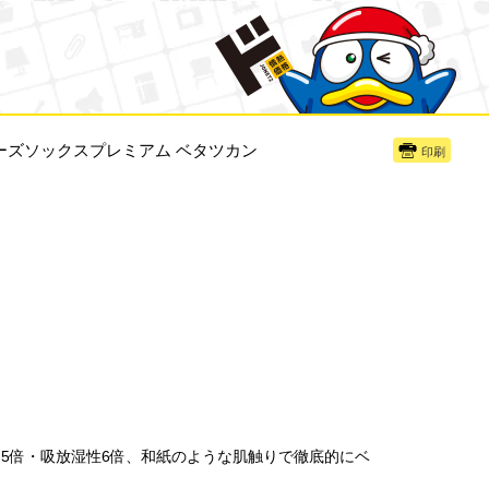
ーズソックスプレミアム ベタツカン
印刷
.5倍・吸放湿性6倍、和紙のような肌触りで徹底的にベ