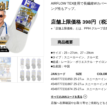
AIRFLOW TEX使用で長繊維W
ング性もアップ。
店舗上限価格 398円（税
※「店舗上限価格」とは、PPIH グルー
商品概要
■サイズ：25～27cm、27～29cm
■タイプ：スニーカーイン、クルー丈
■組成：レーヨン・ポリエステル・ナイロ
■生産国：中国
JANコード
SIZE
COLO
4549777231850
25-27㎝
スニーカーイン
4549777231867
25-27㎝
スニーカーイン
4549777231874
25-27㎝
スニーカーイン
すべてのJANコードを見る
店舗へ在庫確認やお取り寄せご依頼などをさ