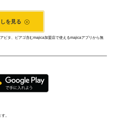
出しを見る
タ、ピアゴ含むmajica加盟店で使えるmajicaアプリから無
ます。