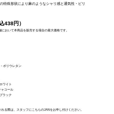
カバーの特殊形状により麻のようなシャリ感と通気性・ピリ
込438円）
プ店舗において本商品を販売する場合の最大価格です。
ン・ポリウレタン
R
ホワイト
チャコール
ブラック
れる際は、スタッフにこちらのJANをお申し付けください。