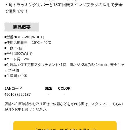
・耐トラッキングカバーと180°回転スイングプラグの採用で安全
で便利です！
商品概要
■型番 :K702-WH [WHITE]
■使用温度範囲：‐10℃～40℃
■口数：7個口
■合計 1500Wまで
■コード長：2m
■付属品：仮固定用アタッチメント×1個、皿ネジ×2本(M3×14mm)、安全キャ
ップ×4個
■生産国：中国
JANコード
SIZE
COLOR
4901087225187
-
-
店舗へ在庫確認やお取り寄せご依頼などをされる際は、スタッフにこちらの
JANをお申し付けください。