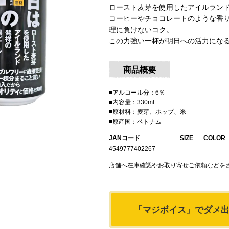
ロースト麦芽を使用したアイルラン
コーヒーやチョコレートのような香
理に負けないコク。
この力強い一杯が明日への活力にな
商品概要
■アルコール分：6％
■内容量：330ml
■原材料：麦芽、ホップ、米
■原産国：ベトナム
JANコード
SIZE
COLOR
4549777402267
-
-
店舗へ在庫確認やお取り寄せご依頼などをさ
「マジボイス」で
ダメ