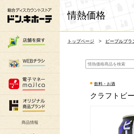
総合ディスカウントストア 驚安の殿堂 ド
情熱価格
トップページ
ピープルブラ
飲料・お酒
クラフトビー
商品情報