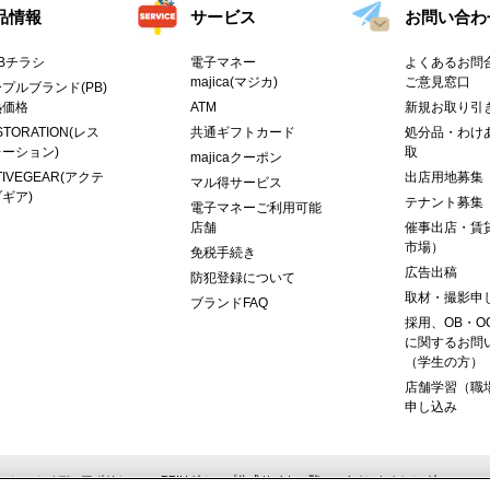
品情報
サービス
お問い合わ
Bチラシ
電子マネー
よくあるお問合
majica(マジカ)
ご意見窓口
プルブランド(PB)
熱価格
ATM
新規お取り引
STORATION(レス
共通ギフトカード
処分品・わけ
ーション)
取
majicaクーポン
TIVEGEAR(アクテ
出店用地募集
マル得サービス
ギア)
テナント募集
電子マネーご利用可能
店舗
催事出店・賃
市場）
免税手続き
広告出稿
防犯登録について
取材・撮影申
ブランドFAQ
採用、OB・O
に関するお問
（学生の方）
店舗学習（職
申し込み
ーシャルメディアポリシー
PPIHグループ公式サイト一覧
イベントカレンダー