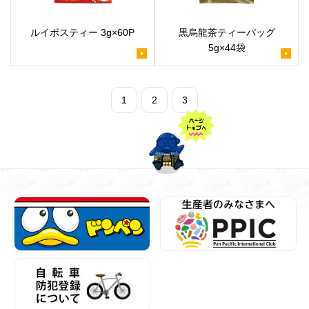
ルイボスティー 3g×60P
黒烏龍茶ティーバッグ
5g×44袋
1
2
3