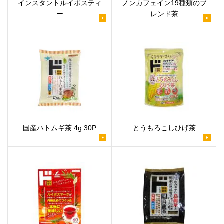
インスタントルイボスティ
ノンカフェイン19種類のブ
ー
レンド茶
国産ハトムギ茶 4g 30P
とうもろこしひげ茶