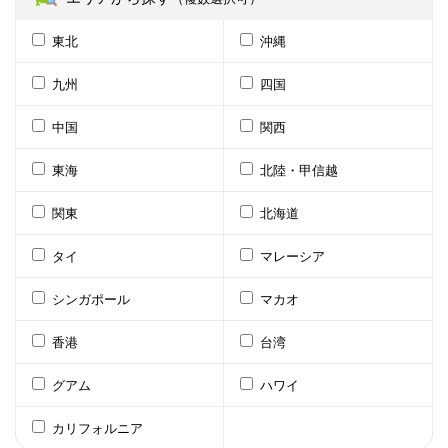
東北
沖縄
九州
四国
中国
関西
東海
北陸・甲信越
関東
北海道
タイ
マレーシア
シンガポール
マカオ
香港
台湾
グアム
ハワイ
カリフォルニア