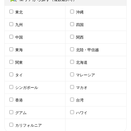
東北
沖縄
九州
四国
中国
関西
東海
北陸・甲信越
関東
北海道
タイ
マレーシア
シンガポール
マカオ
香港
台湾
グアム
ハワイ
カリフォルニア