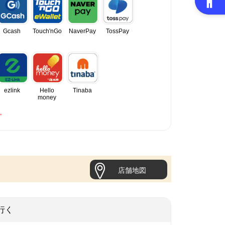
Gcash
Touch'nGo
NaverPay
TossPay
ezlink
Hello
Tinaba
money
。
店舗地図
行く