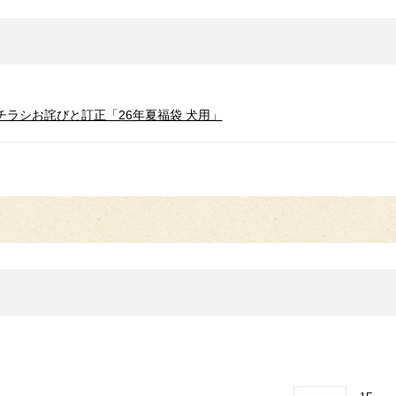
のチラシお詫びと訂正「26年夏福袋 犬用」