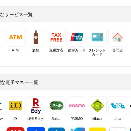
なサービス一覧
ATM
酒類
免税対応
銀聯カード
クレジット
専門店
カード
能な電子マネー一覧
y+
iD
楽天Eｄｙ
Suica
PASMO
kitaca
toica