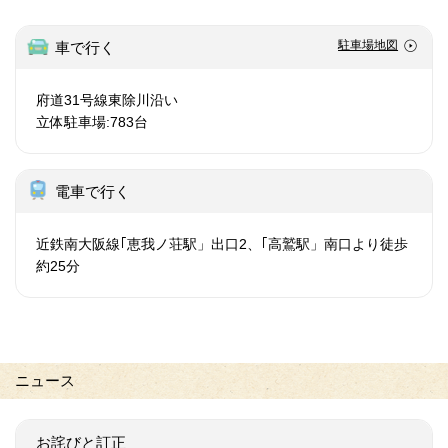
駐車場地図
車で行く
府道31号線東除川沿い
立体駐車場:783台
電車で行く
近鉄南大阪線｢恵我ノ荘駅」出口2、｢高鷲駅」南口より徒歩
約25分
ニュース
お詫びと訂正