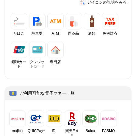
アイコンの説明をみる
たばこ
駐車場
ATM
医薬品
酒類
免税対応
銀聯カー
クレジッ
専門店
ド
トカード
ご利用可能な電子マネー一覧
majica
QUICPay+
iD
楽天Eｄ
Suica
PASMO
ｙ