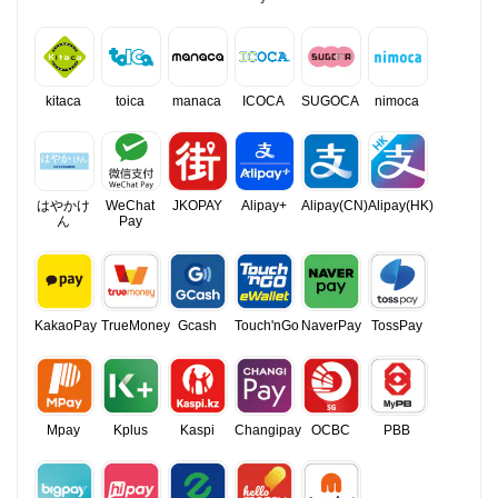
kitaca
toica
manaca
ICOCA
SUGOCA
nimoca
はやかけ
WeChat
JKOPAY
Alipay+
Alipay(CN)
Alipay(HK)
ん
Pay
KakaoPay
TrueMoney
Gcash
Touch'nGo
NaverPay
TossPay
Mpay
Kplus
Kaspi
Changipay
OCBC
PBB