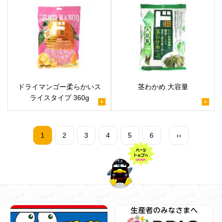
ドライマンゴー柔らかいス
茎わかめ 大容量
ライスタイプ 360g
1
2
3
4
5
6
››