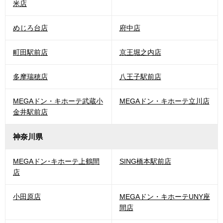
米店
めじろ台店
府中店
町田駅前店
京王堀之内店
多摩瑞穂店
八王子駅前店
MEGAドン・キホーテ武蔵小
MEGAドン・キホーテ立川店
金井駅前店
神奈川県
MEGAドン･キホーテ上鶴間
SING橋本駅前店
店
小田原店
MEGAドン・キホーテUNY座
間店