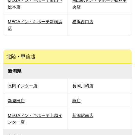
MEGAドン・キホーテ港山下
MEGAドン・キホーテ鶴見中
総本店
央店
MEGAドン・キホーテ新横浜
横浜西口店
店
北陸・甲信越
新潟県
長岡インター店
長岡川崎店
新発田店
燕店
MEGAドン・キホーテ上越イ
新潟駅南店
ンター店