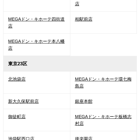
店
MEGAドン・キホーテ四街道
柏駅前店
店
MEGAドン・キホーテ本八幡
店
東京23区
北池袋店
MEGAドン・キホーテ環七梅
島店
新大久保駅前店
銀座本館
御徒町店
MEGAドン・キホーテ板橋志
村店
池袋駅西口店
後楽園店