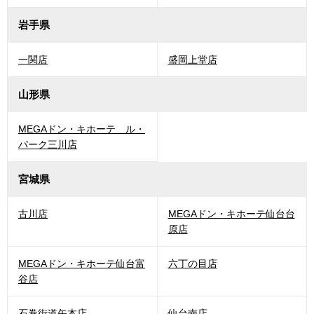
岩手県
一関店
盛岡上堂店
山形県
MEGAドン・キホーテ ル・
パーク三川店
宮城県
古川店
MEGAドン・キホーテ仙台台
原店
MEGAドン・キホーテ仙台富
六丁の目店
谷店
石巻街道矢本店
仙台南店