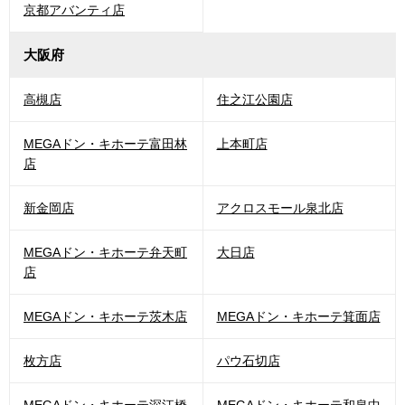
京都アバンティ店
大阪府
高槻店
住之江公園店
MEGAドン・キホーテ富田林
上本町店
店
新金岡店
アクロスモール泉北店
MEGAドン・キホーテ弁天町
大日店
店
MEGAドン・キホーテ茨木店
MEGAドン・キホーテ箕面店
枚方店
パウ石切店