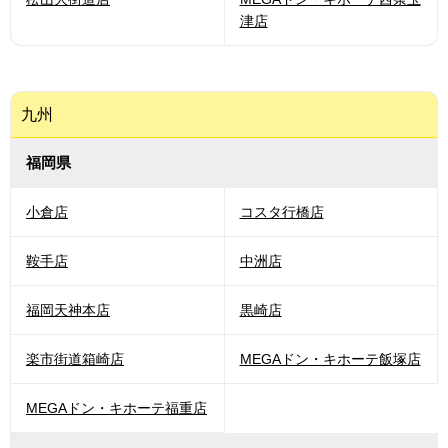
津店
九州
福岡県
小倉店
コスタ行橋店
鞍手店
中洲店
福岡天神本店
黒崎店
楽市街道箱崎店
MEGAドン・キホーテ飯塚店
MEGAドン・キホーテ福重店